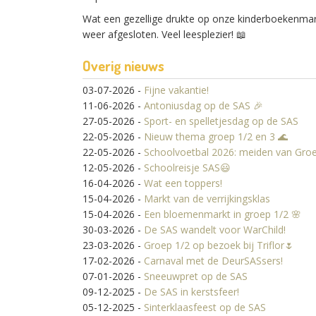
Wat een gezellige drukte op onze kinderboekenmar
weer afgesloten. Veel leesplezier! 📖
Overig nieuws
03-07-2026
-
Fijne vakantie!
11-06-2026
-
Antoniusdag op de SAS 🎉
27-05-2026
-
Sport- en spelletjesdag op de SAS
22-05-2026
-
Nieuw thema groep 1/2 en 3 🌊
22-05-2026
-
Schoolvoetbal 2026: meiden van Gro
12-05-2026
-
Schoolreisje SAS😃
16-04-2026
-
Wat een toppers!
15-04-2026
-
Markt van de verrijkingsklas
15-04-2026
-
Een bloemenmarkt in groep 1/2 🌸
30-03-2026
-
De SAS wandelt voor WarChild!
23-03-2026
-
Groep 1/2 op bezoek bij Triflor🌷
17-02-2026
-
Carnaval met de DeurSASsers!
07-01-2026
-
Sneeuwpret op de SAS
09-12-2025
-
De SAS in kerstsfeer!
05-12-2025
-
Sinterklaasfeest op de SAS