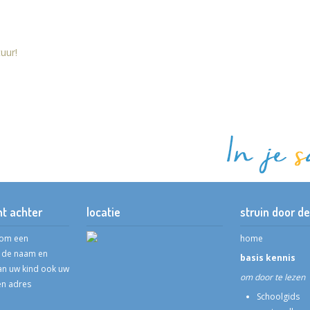
uur!
ht achter
locatie
struin door de
k om een
home
t de naam en
basis kennis
n uw kind ook uw
om door te lezen
n adres
Schoolgids