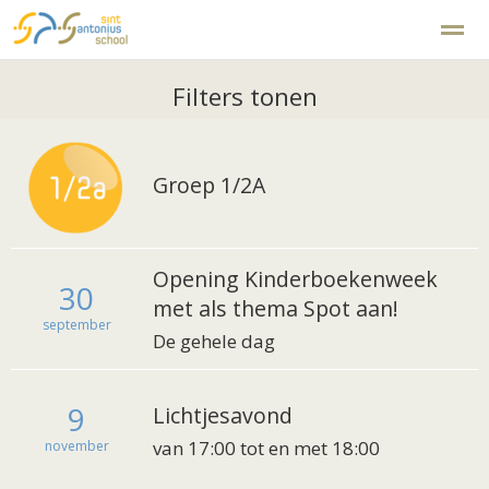
Disclaimer
Klachtenregeling
Filters tonen
Home
Zoeken
Foto's
Facebook
Ins
Groep 1/2A
Opening Kinderboekenweek
30
met als thema Spot aan!
september
De gehele dag
9
Lichtjesavond
van 17:00 tot en met 18:00
november