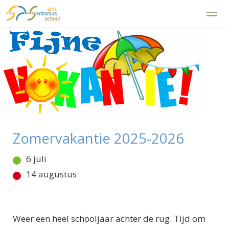
Disclaimer
Klachtenregeling
Home
Zoeken
Foto's
Facebook
Ins
Zomervakantie 2025-2026
6 juli
14 augustus
Weer een heel schooljaar achter de rug. Tijd om