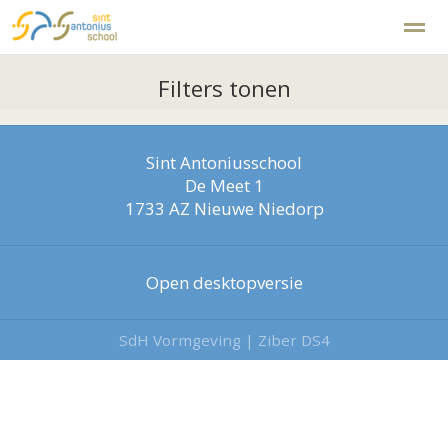
Disclaimer
Klachtenregeling
Filters tonen
Sint Antoniusschool
Home
Zoeken
Foto's
Facebook
Ins
De Meet 1
1733 AZ
Nieuwe Niedorp
Open desktopversie
SdH Vormgeving |
Ziber DS4