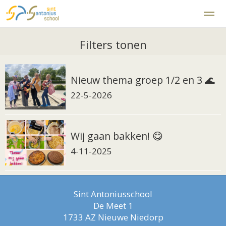
Disclaimer
Klachtenregeling
Filters tonen
Nieuw thema groep 1/2 en 3 🌊
Home
Zoeken
Foto's
Facebook
Ins
22-5-2026
Wij gaan bakken! 😋
4-11-2025
Sint Antoniusschool
De Meet 1
1733 AZ
Nieuwe Niedorp