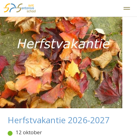
Disclaimer
Klachtenregeling
Home
Zoeken
Foto's
Facebook
Ins
Herfstvakantie 2026-2027
12 oktober